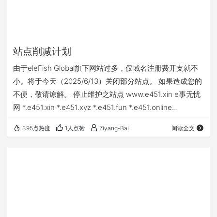
站点削减计划
由于eleFish Global旗下网站过多，仅域名注册费开支就不
小。将于今天（2025/6/13）关闭部分站点。 如果造成您的
不便，敬请谅解。 停止维护之站点 www.e451.xin e事无忧
网 *.e451.xin *.e451.xyz *.e451.fun *.e451.online
ov.e451.xin将会迁移至front.efish.top pg.efish.top将会停
395点热度
1人点赞
Ziyang-Bai
阅读全文
止后台TomCat服务 efsource.efish.top不会在做维护
neonban.efish.top由于其项目已经停止运行，…