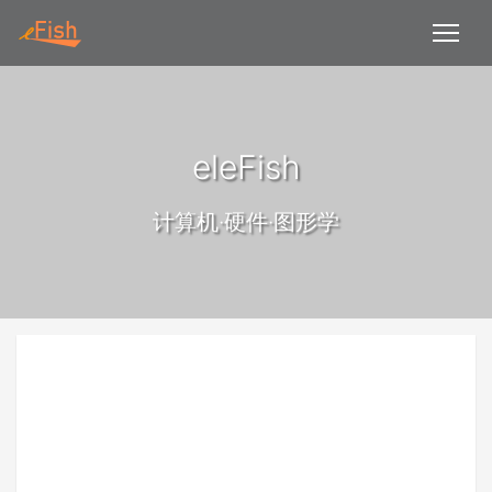
eleFish
计算机·硬件·图形学