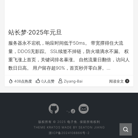
站长梦·2025年元旦
服务器永不宕机，响应时间低于50ms。 带宽撑得住大流
量，DDOS无影踪。 SSL续签不掉链，防火墙滴水不漏。 权
重飞涨上首页，关键词排名暴涨。 自然流量日翻倍，访问人
数日日高。 用户留存超90%，首页秒开零白屏。
Lighthouse评分100分，访问体验极致流畅。 数据库永不超
408点热度
0人点赞
Ziyang-Bai
阅读全文
载，接口响应毫秒级。 后台管理方便无比，CDN全程护
航。 搜索引擎爬满全站，祝网站运营一路长虹！ 2024年12
月31日23时53分作 纪念那些为了网站的日子
">
版权所有 © 2025 电子鱼. 保留所有权利
THEME
KRATOS
MADE BY
SEATON JIANG
浙ICP备2024108866号-2